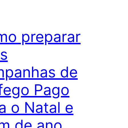
o preparar
s
mpanhas de
fego Pago
a o Natal e
im de ano