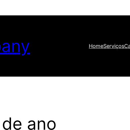
any
Home
Serviços
C
 de ano