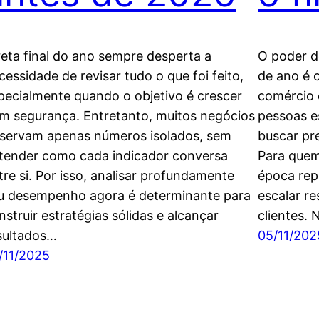
reta final do ano sempre desperta a
O poder d
cessidade de revisar tudo o que foi feito,
de ano é 
pecialmente quando o objetivo é crescer
comércio e
m segurança. Entretanto, muitos negócios
pessoas e
servam apenas números isolados, sem
buscar pr
tender como cada indicador conversa
Para quem
tre si. Por isso, analisar profundamente
época rep
u desempenho agora é determinante para
escalar r
nstruir estratégias sólidas e alcançar
clientes.
sultados…
05/11/202
/11/2025