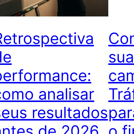
Retrospectiva
Com
de
sua
performance:
ca
como analisar
Trá
seus resultados
par
antes de 2026
o f