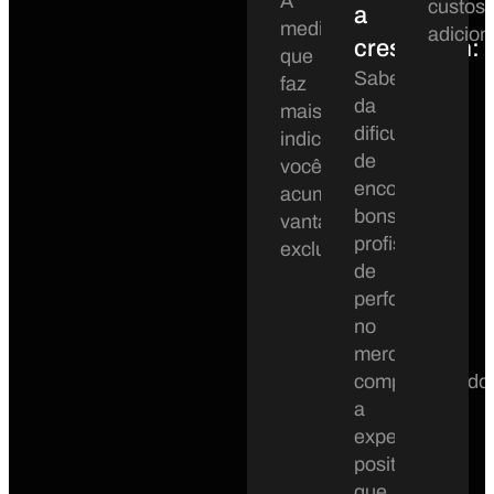
Á
custos
a
medida
adicion
crescerem:
que
Sabemos
faz
da
mais
dificuldade
indicações,
de
você
encontrar
acumula
bons
vantagens
profissionais
exclusivas.
de
performance
no
mercado,
compartilhando
a
experiência
positiva
que