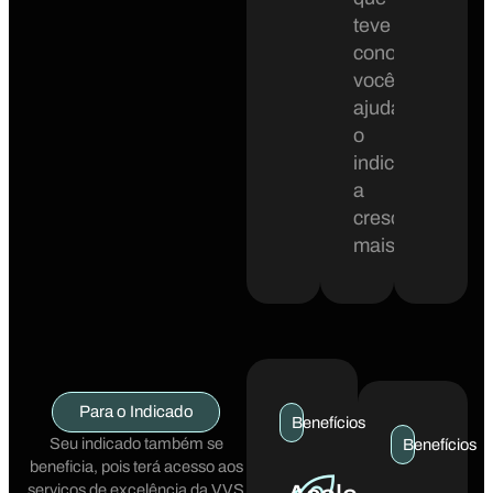
teve
conosco
você
ajuda
o
indicado
a
crescer
mais.
Para o Indicado
Benefícios
Seu indicado também se
Benefícios
beneficia, pois terá acesso aos
serviços de excelência da VVS