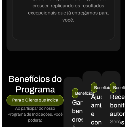
crescer, replicando os resultados
excepcionais que já entregamos para
você.
Benefícios do
Programa
Benefícios
Benefíc
Benefícios
Ajudar
Rece
Para o Cliente que Indica
Ganhar
amigos
bonif
Ao participar do nosso
benefícios
e
autom
Programa de Indicações, você
crescentes:
poderá:
Sem
conhecidos