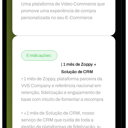
Uma plataforma de Vídeo Commerce que
promove uma experiência de compra
personalizada no seu E-Commerce
5 Indicações:
| 1 mês de Zoppy +
Solução de CRM
• 1 mês de Zoppy, plataforma parceira da
VVS Company e referência nacional em
retenção, fidelização e engajamento de
base com intuito de fomentar a recompra
• +1 mês de Solução de CRM, nosso
serviço de CRM que cuida de toda a
gestão de plataformas de fidelização, e-