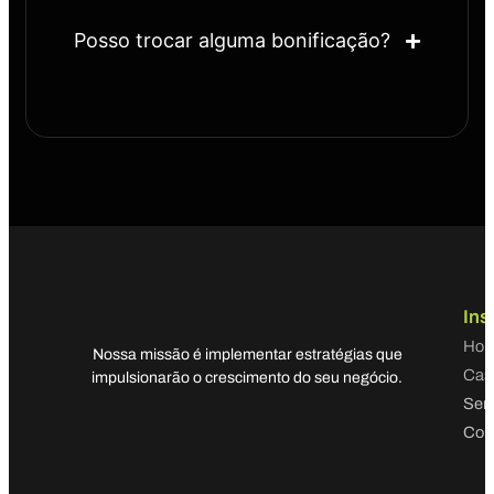
Posso trocar alguma bonificação?
Ins
Ho
Nossa missão é implementar estratégias que
Cas
impulsionarão o crescimento do seu negócio.
Serv
Con