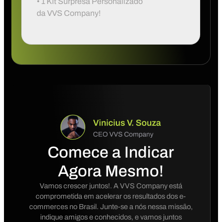
• 1 Kit Surpresa Personalizado
da VVS Company!
Comece a Indicar
Agora Mesmo!
Vamos crescer juntos!. A VVS Company está
comprometida em acelerar os resultados dos e-
commerces no Brasil. Junte-se a nós nessa missão,
indique amigos e conhecidos, e vamos juntos