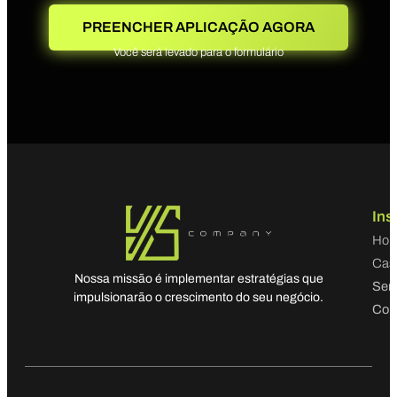
PREENCHER APLICAÇÃO AGORA
Você será levado para o formulário
Ins
Ho
Cas
Nossa missão é implementar estratégias que
Serv
impulsionarão o crescimento do seu negócio.
Con